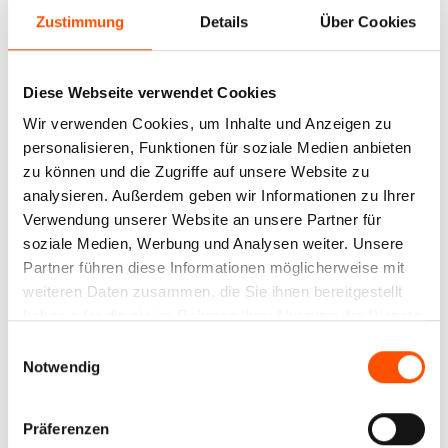
Zustimmung
Details
Über Cookies
Ihre Adresse
Diese Webseite verwendet Cookies
Straße und Hausnummer*
Wir verwenden Cookies, um Inhalte und Anzeigen zu
personalisieren, Funktionen für soziale Medien anbieten
zu können und die Zugriffe auf unsere Website zu
analysieren. Außerdem geben wir Informationen zu Ihrer
PLZ
Ort*
Verwendung unserer Website an unsere Partner für
soziale Medien, Werbung und Analysen weiter. Unsere
Partner führen diese Informationen möglicherweise mit
weiteren Daten zusammen, die Sie ihnen bereitgestellt
Adresszusatz 1
haben oder die sie im Rahmen Ihrer Nutzung der Dienste
gesammelt haben.
Einwilligungsauswahl
Notwendig
Land*
Präferenzen