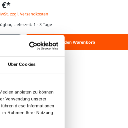
 €*
MwSt. zzgl. Versandkosten
ügbar, Lieferzeit: 1 - 3 Tage
 Anzahl: Gib den gewünschten Wert ein 
In den Warenkorb
Über Cookies
 Medien anbieten zu können
hrer Verwendung unserer
 führen diese Informationen
ie im Rahmen Ihrer Nutzung