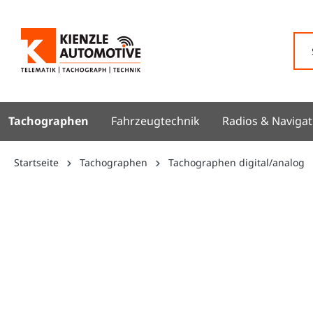
springen
Zur Hauptnavigation springen
Tachographen
Fahrzeugtechnik
Radios & Navigat
Startseite
Tachographen
Tachographen digital/analog
Bildergalerie überspringen