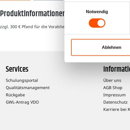
Einwilligungsauswahl
Produktinformationen "RAS 1318-2709 MAN F
Notwendig
zzgl. 300 € Pfand für die Vorablieferung.
Ablehnen
Services
Informat
Schulungsportal
Über uns
Qualitätsmanagement
AGB Shop
Rückgabe
Impressum
GWL-Antrag VDO
Datenschutz
Karriere bei 