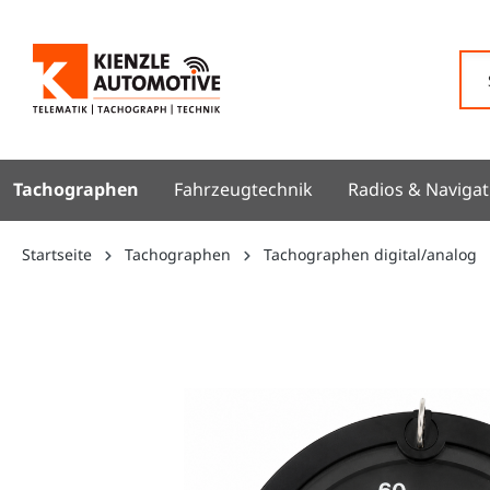
springen
Zur Hauptnavigation springen
Tachographen
Fahrzeugtechnik
Radios & Navigat
Startseite
Tachographen
Tachographen digital/analog
Bildergalerie überspringen