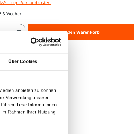
MwSt. zzgl. Versandkosten
 2-3 Wochen
 Anzahl: Gib den gewünschten Wert ein 
In den Warenkorb
Über Cookies
 Medien anbieten zu können
hrer Verwendung unserer
 führen diese Informationen
ie im Rahmen Ihrer Nutzung