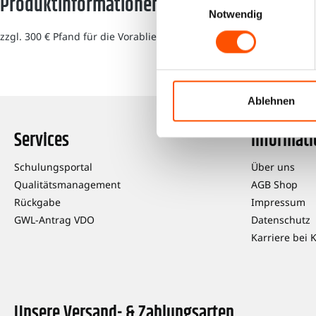
Produktinformationen "RAS KTCO 1318-0609
Notwendig
zzgl. 300 € Pfand für die Vorablieferung.
Ablehnen
Services
Informat
Schulungsportal
Über uns
Qualitätsmanagement
AGB Shop
Rückgabe
Impressum
GWL-Antrag VDO
Datenschutz
Karriere bei 
Unsere Versand- & Zahlungsarten