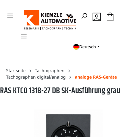
en
Zur Suche springen
Deutsch
Startseite
Tachographen
Tachographen digital/analog
analoge RAS-Geräte
RAS KTCO 1318-27 DB SK-Ausführung grau
Bildergalerie überspringen