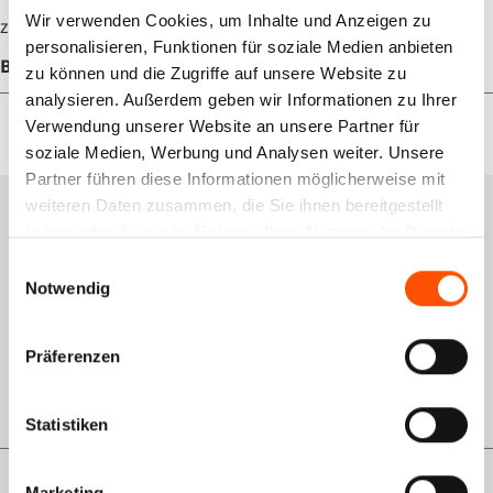
Wir verwenden Cookies, um Inhalte und Anzeigen zu
zzgl. 300 € Pfand für die Vorablieferung.
personalisieren, Funktionen für soziale Medien anbieten
Bewertungen
zu können und die Zugriffe auf unsere Website zu
analysieren. Außerdem geben wir Informationen zu Ihrer
Verwendung unserer Website an unsere Partner für
soziale Medien, Werbung und Analysen weiter. Unsere
Partner führen diese Informationen möglicherweise mit
weiteren Daten zusammen, die Sie ihnen bereitgestellt
Services
haben oder die sie im Rahmen Ihrer Nutzung der Dienste
gesammelt haben.
Einwilligungsauswahl
Schulungsportal
Notwendig
Qualitätsmanagement
Rückgabe
Präferenzen
GWL-Antrag VDO
Statistiken
Marketing