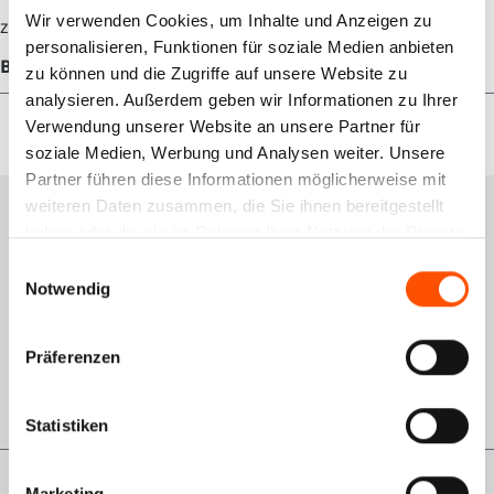
Wir verwenden Cookies, um Inhalte und Anzeigen zu
zzgl. 300 € Pfand für die Vorablieferung.
personalisieren, Funktionen für soziale Medien anbieten
Bewertungen
zu können und die Zugriffe auf unsere Website zu
analysieren. Außerdem geben wir Informationen zu Ihrer
Verwendung unserer Website an unsere Partner für
soziale Medien, Werbung und Analysen weiter. Unsere
Partner führen diese Informationen möglicherweise mit
weiteren Daten zusammen, die Sie ihnen bereitgestellt
Services
haben oder die sie im Rahmen Ihrer Nutzung der Dienste
gesammelt haben.
Einwilligungsauswahl
Schulungsportal
Notwendig
Qualitätsmanagement
Rückgabe
Präferenzen
GWL-Antrag VDO
Statistiken
Marketing