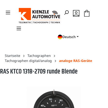
en
Zur Suche springen
Deutsch
Startseite
Tachographen
Tachographen digital/analog
analoge RAS-Geräte
RAS KTCO 1318-2709 runde Blende
Bildergalerie überspringen