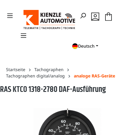
en
Zur Suche springen
Deutsch
Startseite
Tachographen
Tachographen digital/analog
analoge RAS-Geräte
RAS KTCO 1318-2780 DAF-Ausführung
Bildergalerie überspringen