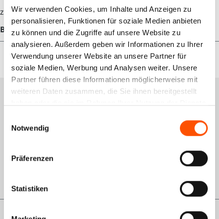
Wir verwenden Cookies, um Inhalte und Anzeigen zu
zzgl. 300 € Pfand für die Vorablieferung.
personalisieren, Funktionen für soziale Medien anbieten
Bewertungen
zu können und die Zugriffe auf unsere Website zu
analysieren. Außerdem geben wir Informationen zu Ihrer
Verwendung unserer Website an unsere Partner für
soziale Medien, Werbung und Analysen weiter. Unsere
Partner führen diese Informationen möglicherweise mit
weiteren Daten zusammen, die Sie ihnen bereitgestellt
Services
haben oder die sie im Rahmen Ihrer Nutzung der Dienste
gesammelt haben.
Einwilligungsauswahl
Schulungsportal
Notwendig
Qualitätsmanagement
Rückgabe
Präferenzen
GWL-Antrag VDO
Statistiken
Marketing