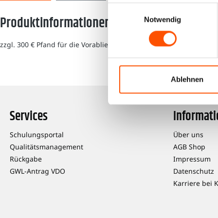
Einwilligungsauswahl
Produktinformationen "RAS MTCO-1324-51011
Notwendig
zzgl. 300 € Pfand für die Vorablieferung.
Ablehnen
Services
Informat
Schulungsportal
Über uns
Qualitätsmanagement
AGB Shop
Rückgabe
Impressum
GWL-Antrag VDO
Datenschutz
Karriere bei 