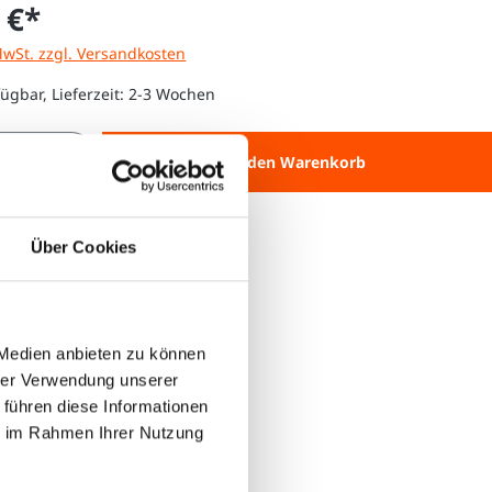
 €*
MwSt. zzgl. Versandkosten
fügbar, Lieferzeit: 2-3 Wochen
 Anzahl: Gib den gewünschten Wert ein 
In den Warenkorb
Über Cookies
 Medien anbieten zu können
hrer Verwendung unserer
 führen diese Informationen
ie im Rahmen Ihrer Nutzung