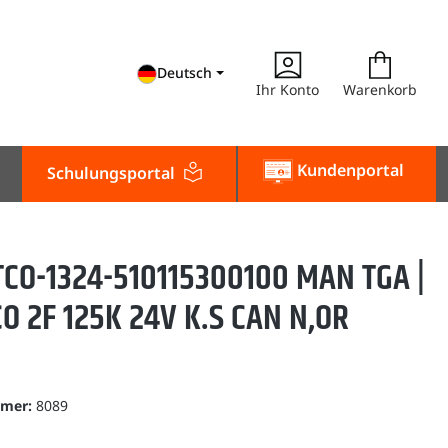
Deutsch
Ihr Konto
Warenkorb
Kundenportal
Schulungsportal
CO-1324-510115300100 MAN TGA |
O 2F 125K 24V K.S CAN N,OR
mmer:
8089