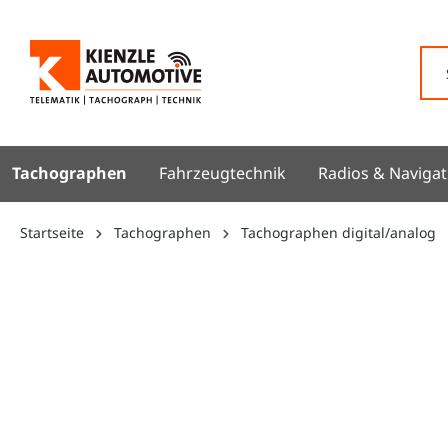
springen
Zur Hauptnavigation springen
Tachographen
Fahrzeugtechnik
Radios & Navigat
Startseite
Tachographen
Tachographen digital/analog
Bildergalerie überspringen