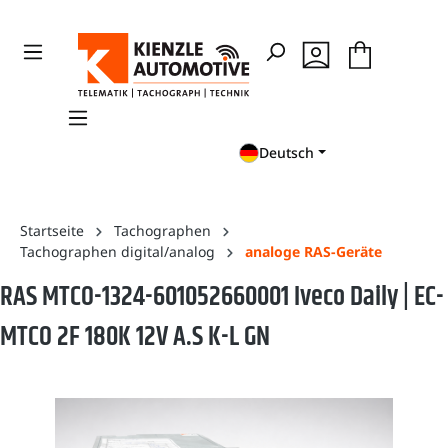
en
Zur Suche springen
Deutsch
Startseite
Tachographen
Tachographen digital/analog
analoge RAS-Geräte
RAS MTCO-1324-601052660001 Iveco Daily | EC-
MTCO 2F 180K 12V A.S K-L GN
Bildergalerie überspringen