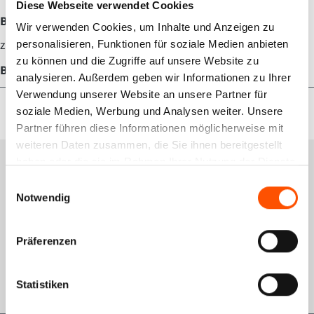
Diese Webseite verwendet Cookies
Beschreibung
Wir verwenden Cookies, um Inhalte und Anzeigen zu
zzgl. 300 € Pfand für die Vorablieferung.
personalisieren, Funktionen für soziale Medien anbieten
zu können und die Zugriffe auf unsere Website zu
Bewertungen
analysieren. Außerdem geben wir Informationen zu Ihrer
Verwendung unserer Website an unsere Partner für
soziale Medien, Werbung und Analysen weiter. Unsere
Partner führen diese Informationen möglicherweise mit
weiteren Daten zusammen, die Sie ihnen bereitgestellt
haben oder die sie im Rahmen Ihrer Nutzung der Dienste
Services
gesammelt haben.
Einwilligungsauswahl
Notwendig
Schulungsportal
Qualitätsmanagement
Präferenzen
Rückgabe
GWL-Antrag VDO
Statistiken