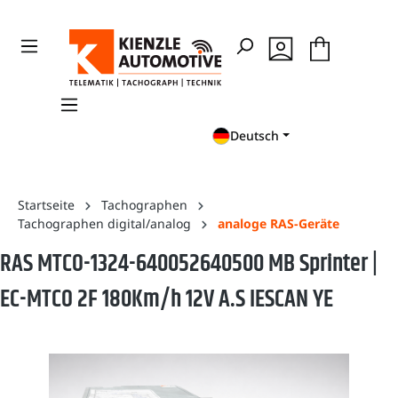
en
Zur Suche springen
Deutsch
Startseite
Tachographen
Tachographen digital/analog
analoge RAS-Geräte
RAS MTCO-1324-640052640500 MB Sprinter |
EC-MTCO 2F 180Km/h 12V A.S IESCAN YE
Bildergalerie überspringen