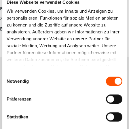
Diese Webseite verwendet Cookies
Beschreibung
Wir verwenden Cookies, um Inhalte und Anzeigen zu
zzgl. 300 € Pfand für die Vorablieferung.
personalisieren, Funktionen für soziale Medien anbieten
zu können und die Zugriffe auf unsere Website zu
Bewertungen
analysieren. Außerdem geben wir Informationen zu Ihrer
Verwendung unserer Website an unsere Partner für
soziale Medien, Werbung und Analysen weiter. Unsere
Partner führen diese Informationen möglicherweise mit
weiteren Daten zusammen, die Sie ihnen bereitgestellt
haben oder die sie im Rahmen Ihrer Nutzung der Dienste
Services
gesammelt haben.
Einwilligungsauswahl
Notwendig
Schulungsportal
Qualitätsmanagement
Präferenzen
Rückgabe
GWL-Antrag VDO
Statistiken