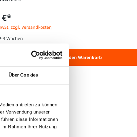
 €*
MwSt. zzgl. Versandkosten
 2-3 Wochen
 Anzahl: Gib den gewünschten Wert ein 
In den Warenkorb
Über Cookies
 Medien anbieten zu können
hrer Verwendung unserer
 führen diese Informationen
ie im Rahmen Ihrer Nutzung