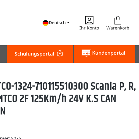
Deutsch
Ihr Konto
Warenkorb
Kundenportal
Schulungsportal
CO-1324-710115510300 Scania P, R,
-MTCO 2F 125Km/h 24V K.S CAN
GN
mmer:
8075