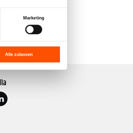
Marketing
24V K.S CAN S,N,G,GN"
Alle zulassen
dia