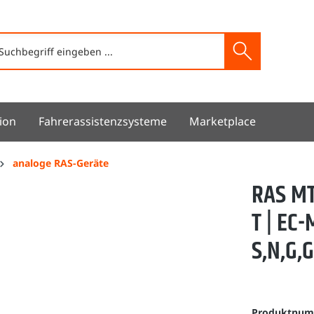
ion
Fahrerassistenzsysteme
Marketplace
analoge RAS-Geräte
RAS MT
T | EC
S,N,G,
Produktnu