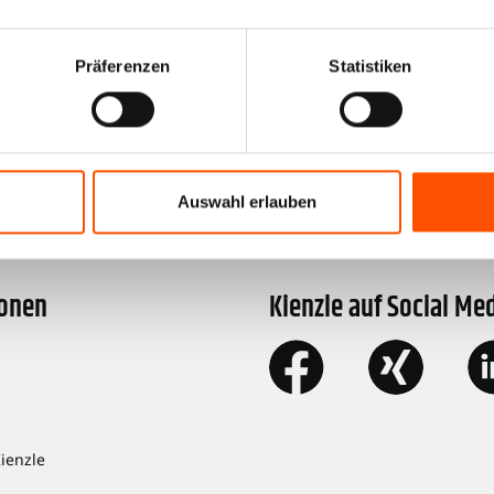
Präferenzen
Statistiken
510300 Scania P, R, T | EC-MTCO 2F 125Km/h 
Auswahl erlauben
ionen
Kienzle auf Social Me
Kienzle