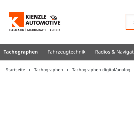
springen
Zur Hauptnavigation springen
Tachographen
Fahrzeugtechnik
Radios & Navigat
Startseite
Tachographen
Tachographen digital/analog
Bildergalerie überspringen