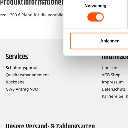
Produktinformationen "RAS TCO 1314-270001
Notwendig
zzgl. 300 € Pfand für die Vorablieferung.
Ablehnen
Services
Informat
Schulungsportal
Über uns
Qualitätsmanagement
AGB Shop
Rückgabe
Impressum
GWL-Antrag VDO
Datenschutz
Karriere bei 
Unsere Versand- & Zahlungsarten