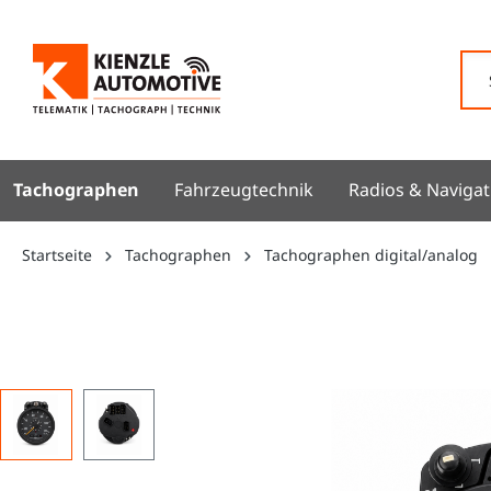
springen
Zur Hauptnavigation springen
Tachographen
Fahrzeugtechnik
Radios & Navigat
Startseite
Tachographen
Tachographen digital/analog
Bildergalerie überspringen